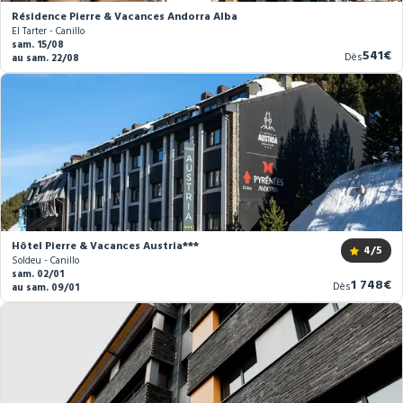
Résidence Pierre & Vacances Andorra Alba
El Tarter - Canillo
sam. 15/08
Nouve
541€
Dès
au sam. 22/08
prix
Hôtel Pierre & Vacances Austria***
4
/5
Soldeu - Canillo
sam. 02/01
Nouveau
1 748€
Dès
au sam. 09/01
prix