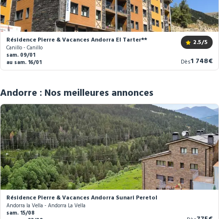
Résidence Pierre & Vacances Andorra El Tarter**
2.5
/5
Canillo - Canillo
sam. 09/01
Nouveau
1 748€
Dès
au sam. 16/01
prix
Andorre : Nos meilleures annonces
Résidence Pierre & Vacances Andorra Sunari Peretol
Andorra la Vella - Andorra La Vella
sam. 15/08
Nouve