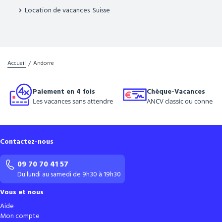
Location de vacances Suisse
Accueil
Andorre
Paiement en 4 fois
Chèque-Vacances
Les vacances sans attendre
ANCV classic ou connect
Contactez-nous
09 70 70 41 57
Du lundi au samedi de 9h30 à 19h30
Vous et nous
Aide
Mon compte