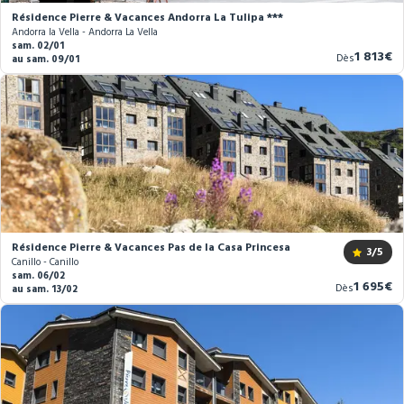
Résidence Pierre & Vacances Andorra La Tulipa ***
Andorra la Vella - Andorra La Vella
sam. 02/01
Nouvea
1 813€
Dès
au sam. 09/01
prix
Résidence Pierre & Vacances Pas de la Casa Princesa
3
/5
Canillo - Canillo
sam. 06/02
Nouvea
1 695€
Dès
au sam. 13/02
prix