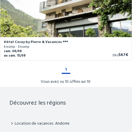
Hôtel Coray by Pierre & Vacances ***
Encamp - Encamp
sam. 08/08
Nouve
567€
Dès
au sam. 15/08
prix
1
Vous avez vu 10 offres sur 10
Découvrez les régions
Location de vacances Andorre