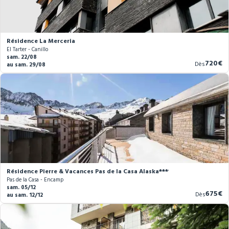
Résidence La Merceria
El Tarter - Canillo
sam. 22/08
Nouve
720€
Dès
au sam. 29/08
prix
Résidence Pierre & Vacances Pas de la Casa Alaska****
Pas de la Casa - Encamp
sam. 05/12
Nouve
675€
Dès
au sam. 12/12
prix