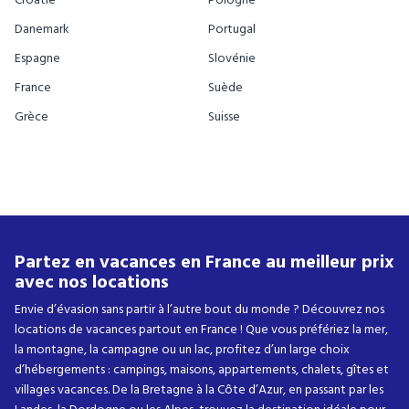
Danemark
Portugal
Espagne
Slovénie
France
Suède
Grèce
Suisse
Partez en vacances en France au meilleur prix
avec nos locations
Envie d’évasion sans partir à l’autre bout du monde ? Découvrez nos
locations de vacances partout en France ! Que vous préfériez la mer,
la montagne, la campagne ou un lac, profitez d’un large choix
d’hébergements : campings, maisons, appartements, chalets, gîtes et
villages vacances. De la Bretagne à la Côte d’Azur, en passant par les