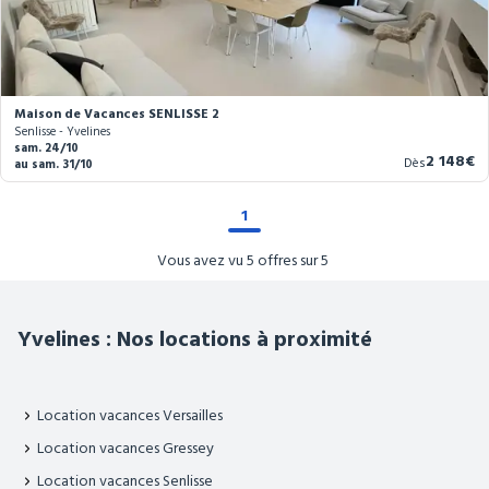
Maison de Vacances SENLISSE 2
Senlisse - Yvelines
sam. 24/10
Nouveau
2 148€
Dès
au sam. 31/10
prix
1
Vous avez vu 5 offres sur 5
Yvelines : Nos locations à proximité
Location vacances Versailles
Location vacances Gressey
Location vacances Senlisse