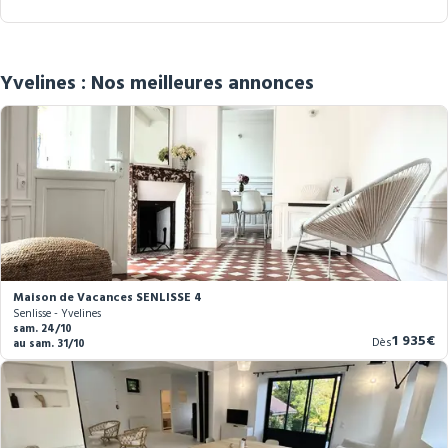
Yvelines : Nos meilleures annonces
Maison de Vacances SENLISSE 4
Senlisse - Yvelines
sam. 24/10
Nouvea
1 935€
Dès
au sam. 31/10
prix