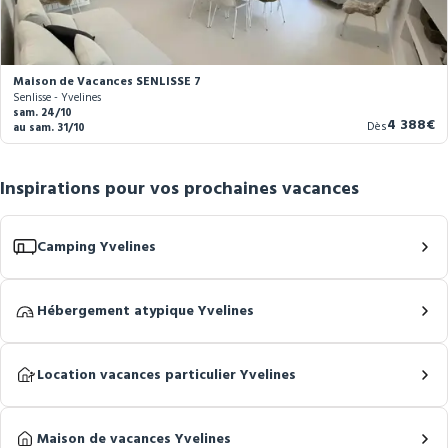
Maison de Vacances SENLISSE 7
Senlisse - Yvelines
sam. 24/10
Nouveau
4 388€
Dès
au sam. 31/10
prix
Inspirations pour vos prochaines vacances
Camping Yvelines
Hébergement atypique Yvelines
Location vacances particulier Yvelines
Maison de vacances Yvelines