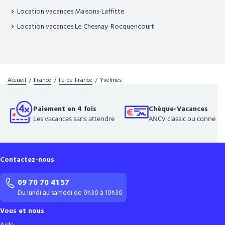
Location vacances Maisons-Laffitte
Location vacances Le Chesnay-Rocquencourt
Accueil
France
Ile-de-France
Yvelines
Paiement en 4 fois
Chèque-Vacances
Les vacances sans attendre
ANCV classic ou connect
Contactez-nous
09 70 70 41 57
Du lundi au samedi de 9h30 à 19h30
Vous et nous