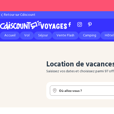
Retour sur Cdiscount
Accueil
Vol
Séjour
Vente Flash
Camping
Hôtel
Location de vacance
Saisissez vos dates et choisissez parmi 97 o