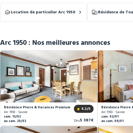
Location de particulier Arc 1950
Résidence de Tou
Arc 1950 : Nos meilleures annonces
Résidence Pierre & Vacances Premium Arc 1950 Le Village *****
Résidence Pierre 
4.2
/5
Arc 1950 - Savoie
Arc 1950 - Savoie
sam. 13/02
sam. 02/01
Nouveau
5 387€
Dès
au sam. 20/02
au sam. 09/01
prix