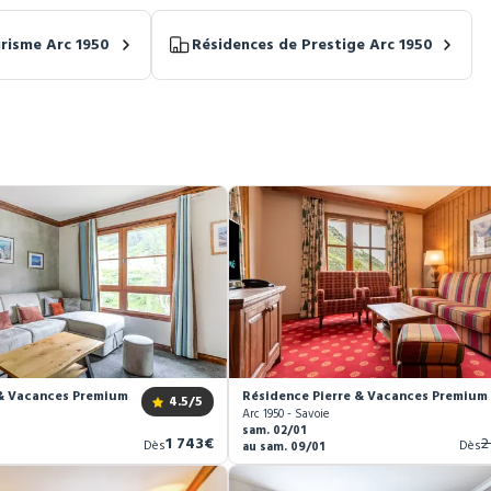
risme Arc 1950
Résidences de Prestige Arc 1950
& Vacances Premium Arc 1950 Le Village *****
Résidence Pierre & Vacances Premium A
4.5
/5
Arc 1950 - Savoie
sam. 02/01
Nouveau
A
1 743€
2
Dès
Dès
au sam. 09/01
prix
p