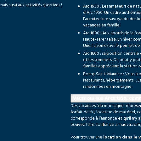
s aussi aux activités sportives !
Arc 1950 : Les amateurs de na
d’Arc 1950. Un cadre authenti
l’architecture savoyarde des l
vacances en famille.
Arc 1800 : Aux abords de la forê
Haute-Tarentaise. En hiver co
Une liaison estivale permet de
Arc 1600 : sa position centrale
et les sommets. On peut y prat
familles apprécient la statio
Bourg-Saint-Maurice : Vous tro
restaurants, hébergements… La 
randonnées en montagne.
Vacances aux Arcs 1950, comm
Des
vacances à la montagne
représen
forfait de ski, location de matériel, 
corresponde à l’annonce et qu'il n'y ai
pouvez faire confiance à maeva.com, 
Pour trouver une
location dans le v