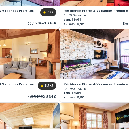
& Vacances Premium Arc 1950 Le Village *****
Résidence Pierre & Vacances Premium A
5
/5
Arc 1950 - Savoie
sam. 09/01
Ancien
Nouveau
1 906€
1 716€
Dès
Dès
au sam. 16/01
prix
prix
& Vacances Premium Arc 1950 Le Village *****
Résidence Pierre & Vacances Premium A
3.7
/5
Arc 1950 - Savoie
sam. 09/01
Ancien
Nouveau
3 542€
2 834€
Dès
au sam. 16/01
prix
prix