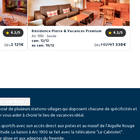
rc 1950 Le Village *****
Résidence Pierre & Vacances Premium Arc 1950 Le Village 
4.2
/5
4.2
/5
Arc 1950 - Savoie
sam. 12/12
Nouveau
Ancien
Nouveau
2 121€
1 827€
1 338€
Dès
Dès
au sam. 19/12
prix
prix
prix
s aux Arcs ?
sé de plusieurs stations-villages qui disposent chacune de spécificités et
 vous aider à choisir le lieu de vacances idéal.
 sportifs avec son accès direct aux pistes et au massif de l’Aiguille Rouge
tude. La liaison à Arc 1950 se fait avec la télécabine “Le Cabriolet”.
e glisse et aux adeptes du freeride.