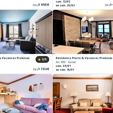
sam. 13/02
Nouveau
A
3 995€
5
Dès
Dès
au sam. 20/02
prix
pr
& Vacances Premium Arc 1950 Le Village *****
Résidence Pierre & Vacances Premium A
3
/5
Arc 1950 - Savoie
sam. 09/01
Nouveau
1 743€
Dès
au sam. 16/01
prix