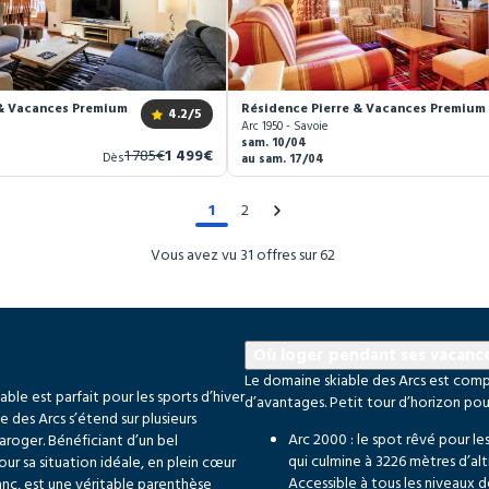
& Vacances Premium Arc 1950 Le Village *****
Résidence Pierre & Vacances Premium A
4.2
/5
Arc 1950 - Savoie
sam. 10/04
Ancien
Nouveau
1 785€
1 499€
Dès
au sam. 17/04
prix
prix
1
2
Vous avez vu 31 offres sur 62
Où loger pendant ses vacance
Le domaine skiable des Arcs est compo
le est parfait pour les sports d’hiver
d’avantages. Petit tour d’horizon pour
 des Arcs s’étend sur plusieurs
Arc 2000 : le spot rêvé pour les
roger. Bénéficiant d’un bel
qui culmine à 3226 mètres d’alti
our sa situation idéale, en plein cœur
Accessible à tous les niveaux d
anc, est une véritable parenthèse