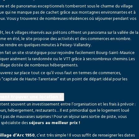
ture et de panoramas exceptionnels tomberont sous le charme du village
que qui ne manque pas de cachet grâce aux montagnes environnantes et à
ieux. Vous y trouverez de nombreuses résidences où séjourner pendant vos
t, les 4 villages réservés aux piétons offrent un panorama sur la vallée de la
mme en été, le site propose des activités et des commerces en nombre.
 se rendre en quelques minutes à Peisey-Vallandry.
 en fait un site stratégique pour rejoindre facilement Bourg-Saint-Maurice
iquer aisément la randonnée ou le VTT grâce à ses nombreux chemins. Les
n-village dotée de nombreux hébergements.
uverez sur place tout ce qu’il vous faut en termes de commerces,
“capitale de Haute-Tarentaise” est un point de départ idéal pour les
ent trouver une location ?
tent souvent un investissement entre l’organisation et les frais à prévoir :
cours, hébergement, restaurants… Il est primordial que le logement loué
t pas de mauvaises surprises ! Pour un séjour sans sortie de piste, vous
spécialiste des
séjours au meilleur prix !
illage d’Arc 1950
, c’est très simple ! Il vous suffit de renseigner les dates