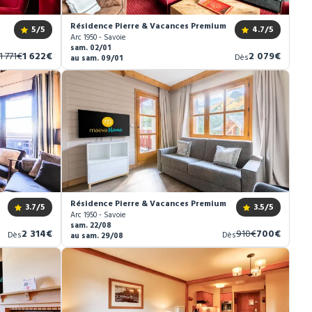
rc 1950 Le Village *****
Résidence Pierre & Vacances Premium Arc 1950 Le Village 
5
/5
4.7
/5
Arc 1950 - Savoie
sam. 02/01
Ancien
Nouveau
Nouveau
1 771€
1 622€
2 079€
Dès
au sam. 09/01
prix
prix
prix
rc 1950 Le Village *****
Résidence Pierre & Vacances Premium Arc 1950 Le Village 
3.7
/5
3.5
/5
Arc 1950 - Savoie
sam. 22/08
Nouveau
Ancien
Nouveau
2 314€
910€
700€
Dès
Dès
au sam. 29/08
prix
prix
prix