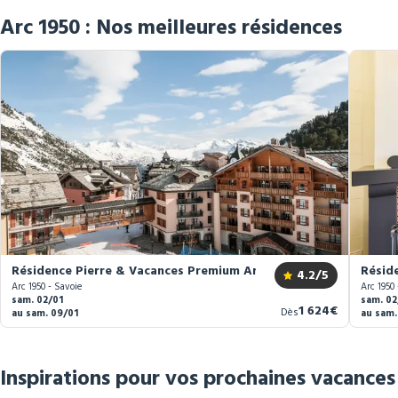
Arc 1950 : Nos meilleures résidences
Résidence Pierre & Vacances Premium Arc 1950 Le Village *****
Résid
4.2
/5
Arc 1950 - Savoie
Arc 1950 
sam. 02/01
sam. 02
Nouveau
1 624€
Dès
au sam. 09/01
au sam.
prix
Inspirations pour vos prochaines vacances