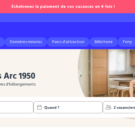
Échelonnez le paiement de vos vacances en 4 fois !
Dernières minutes
Parcs d'attraction
Billetterie
Ferry
s
Arc 1950
ffres d'hébergements
Quand ?
2 vacancier