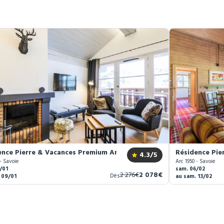
ence Pierre & Vacances Premium Arc 1950 Le Village *****
Résidence Pie
4.3
/5
- Savoie
Arc 1950 - Savoie
/01
sam. 06/02
Ancien
Nouveau
2 276€
2 078€
Dès
 09/01
au sam. 13/02
prix
prix