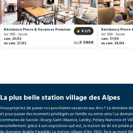
Résidence Pierre & Vacances Premium Arc 1950 Le Village *****
Résidence Pierre 
4.2
/5
Arc 1950 - Savoie
Arc 1950 - Savoie
sam. 20/02
sam. 17/04
Nouveau
5 086€
Dès
au sam. 27/02
au sam. 24/04
prix
La plus belle station village des Alpes
Vous projetez de passer vos prochaines vacances aux Arcs ? Le domaine skiab
et pour passer des moments privilégiés en famille ou entre amis ! Le domaine
communes de Savoie : Bourg-Saint-Maurice, Landry, Peisey-Nancroix et Villa
ensoleillement grâce à son exposition sud-est, la station de ski est prisée p
du domaine skiable Paradiski. La station-village d’Arc 1950, face au mont Bl