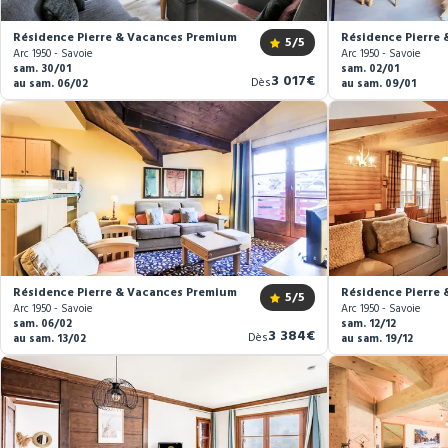
Résidence Pierre & Vacances Premium Arc 1950 Le Village *****
Résidence Pierre 
5
/5
Arc 1950 - Savoie
Arc 1950 - Savoie
sam. 30/01
sam. 02/01
Nouveau
3 017€
Dès
au sam. 06/02
au sam. 09/01
prix
Résidence Pierre & Vacances Premium Arc 1950 Le Village *****
Résidence Pierre 
5
/5
Arc 1950 - Savoie
Arc 1950 - Savoie
sam. 06/02
sam. 12/12
Nouveau
3 384€
Dès
au sam. 13/02
au sam. 19/12
prix