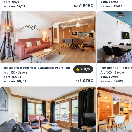
sam. 09/01
sam. 06/02
Nouveau
1 946€
Dès
au sam. 16/01
au sam. 13/02
prix
Résidence Pierre & Vacances Premium Arc 1950 Le Village *****
Résidence Pierre 
4.8
/5
Arc 1950 - Savoie
Arc 1950 - Savoie
sam. 02/01
sam. 02/01
Nouveau
2 079€
Dès
au sam. 09/01
au sam. 09/01
prix