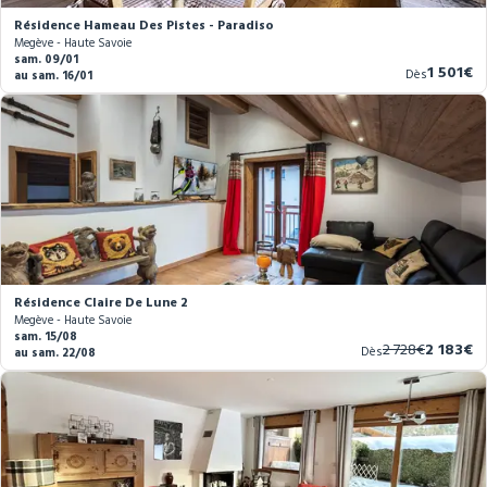
Résidence Hameau Des Pistes - Paradiso
Megève - Haute Savoie
sam. 09/01
Nouvea
1 501€
Dès
au sam. 16/01
prix
Résidence Claire De Lune 2
Megève - Haute Savoie
sam. 15/08
Ancien
Nouvea
2 728€
2 183€
Dès
au sam. 22/08
prix
prix