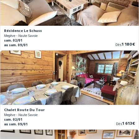
Résidence Le Schuss
Megève - Haute Savoie
sam. 02/01
Nouvea
1 180€
Dès
au sam. 09/01
prix
Chalet Route Du Tour
Megève - Haute Savoie
sam. 02/01
Nouvea
1 613€
Dès
au sam. 09/01
prix