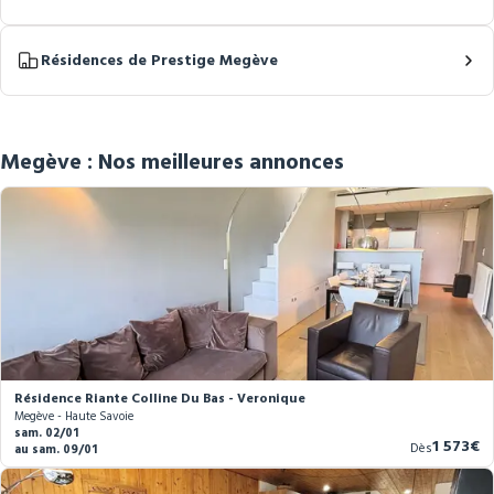
Résidences de Prestige Megève
Megève : Nos meilleures annonces
Résidence Riante Colline Du Bas - Veronique
Megève - Haute Savoie
sam. 02/01
Nouvea
1 573€
Dès
au sam. 09/01
prix