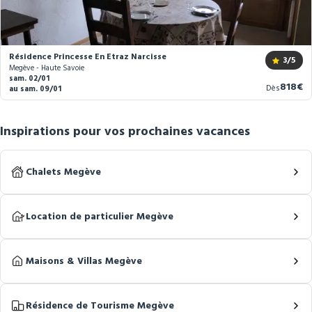
Résidence Princesse En Etraz Narcisse
3
/5
Megève - Haute Savoie
sam. 02/01
Nouve
818€
Dès
au sam. 09/01
prix
Inspirations pour vos prochaines vacances
Chalets Megève
Location de particulier Megève
Maisons & Villas Megève
Résidence de Tourisme Megève