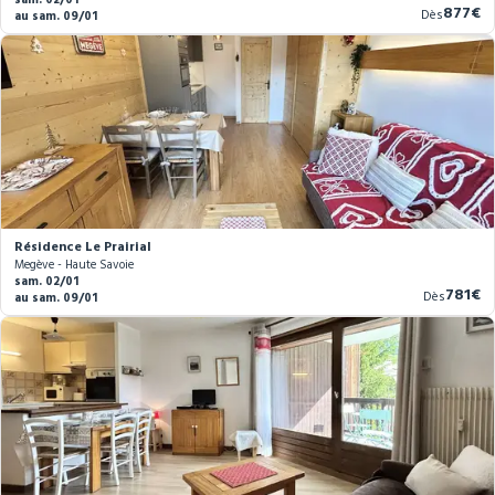
Nouve
877€
Dès
au sam. 09/01
prix
Résidence Le Prairial
Megève - Haute Savoie
sam. 02/01
Nouve
781€
Dès
au sam. 09/01
prix