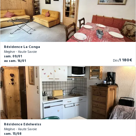
Résidence La Conga
Megève - Haute Savoie
sam. 09/01
Nouvea
1 180€
Dès
au sam. 16/01
prix
Résidence Edelweiss
Megève - Haute Savoie
sam. 15/08