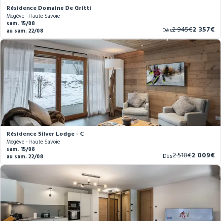
Résidence Domaine De Gritti
Megève - Haute Savoie
sam. 15/08
Ancien
Nouveau
2 945€
2 357€
Dès
au sam. 22/08
prix
prix
Résidence Silver Lodge - C
Megève - Haute Savoie
sam. 15/08
Ancien
Nouveau
2 510€
2 009€
Dès
au sam. 22/08
prix
prix