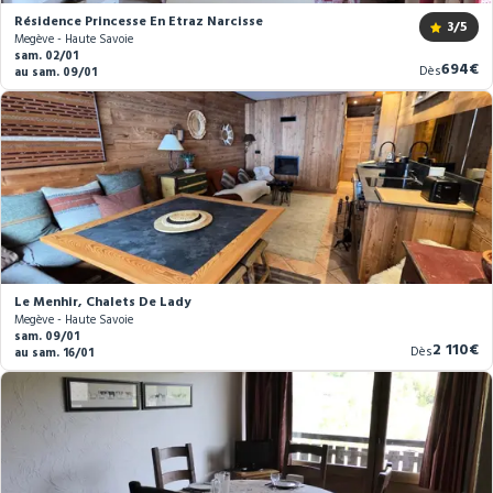
Résidence Princesse En Etraz Narcisse
3
/5
Megève - Haute Savoie
sam. 02/01
Nouve
694€
Dès
au sam. 09/01
prix
Le Menhir, Chalets De Lady
Megève - Haute Savoie
sam. 09/01
Nouvea
2 110€
Dès
au sam. 16/01
prix