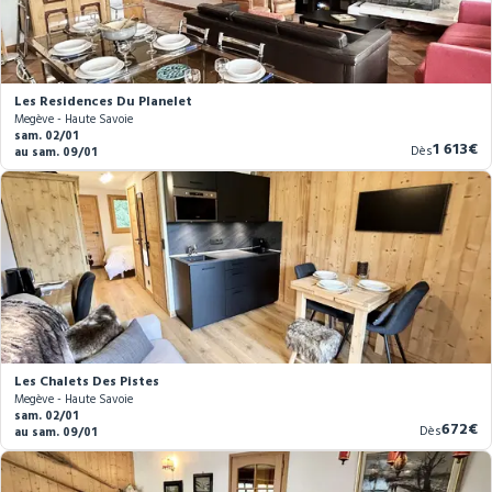
Les Residences Du Planelet
Megève - Haute Savoie
sam. 02/01
Nouvea
1 613€
Dès
au sam. 09/01
prix
Les Chalets Des Pistes
Megève - Haute Savoie
sam. 02/01
Nouve
672€
Dès
au sam. 09/01
prix