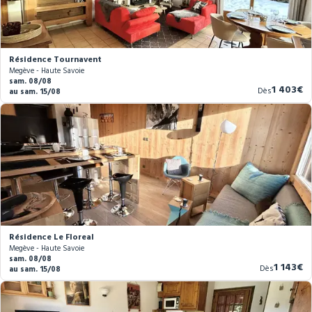
Résidence Tournavent
Megève - Haute Savoie
sam. 08/08
Nouveau
1 403€
Dès
au sam. 15/08
prix
Résidence Le Floreal
Megève - Haute Savoie
sam. 08/08
Nouvea
1 143€
Dès
au sam. 15/08
prix