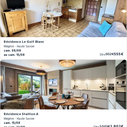
Résidence Le Golf Blanc
Megève - Haute Savoie
sam. 08/08
Ancien
Nouve
602€
555€
Dès
au sam. 15/08
prix
prix
Résidence Stallion A
Megève - Haute Savoie
sam. 15/08
Ancien
Nouveau
3 501€
2 802€
Dès