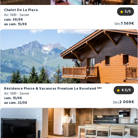
Chalet De La Place
5
/5
Arc 1800 - Savoie
sam. 08/08
Nouvea
1 569€
Dès
au sam. 15/08
prix
Résidence Pierre & Vacances Premium Le Roselend ****
4.5
/5
Arc 1800 - Savoie
sam. 15/08
Nouveau
2 008€
Dès
au sam. 22/08
prix