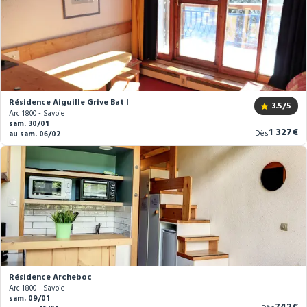
Résidence Aiguille Grive Bat I
3.5
/5
Arc 1800 - Savoie
sam. 30/01
Nouvea
1 327€
Dès
au sam. 06/02
prix
Résidence Archeboc
Arc 1800 - Savoie
sam. 09/01
Nouve