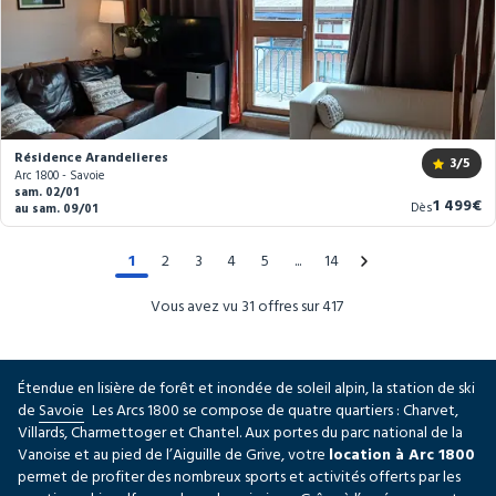
Résidence Arandelieres
3
/5
Arc 1800 - Savoie
sam. 02/01
Nouvea
1 499€
Dès
au sam. 09/01
prix
1
2
3
4
5
14
Vous avez vu 31 offres sur 417
Étendue en lisière de forêt et inondée de soleil alpin, la station de ski
de
Savoie
Les Arcs 1800 se compose de quatre quartiers : Charvet,
Villards, Charmettoger et Chantel. Aux portes du parc national de la
Vanoise et au pied de l’Aiguille de Grive, votre
location à Arc 1800
permet de profiter des nombreux sports et activités offerts par les