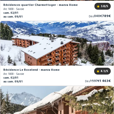
Résidences quartier Charmettoger - maeva Home
3.8
/5
Arc 1800 - Savoie
sam. 02/01
Ancien
Nouve
848€
789€
Dès
au sam. 09/01
prix
prix
Résidence Le Roselend - maeva Home
4.1
/5
Arc 1800 - Savoie
sam. 02/01
Ancien
Nouvea
1 597€
1 463€
Dès
au sam. 09/01
prix
prix