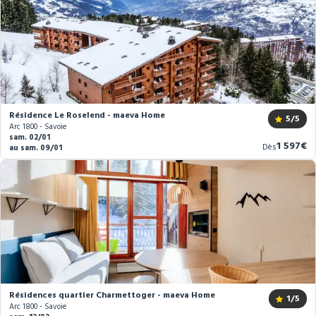
Résidence Le Roselend - maeva Home
5
/5
Arc 1800 - Savoie
sam. 02/01
Nouvea
1 597€
Dès
au sam. 09/01
prix
Résidences quartier Charmettoger - maeva Home
1
/5
Arc 1800 - Savoie