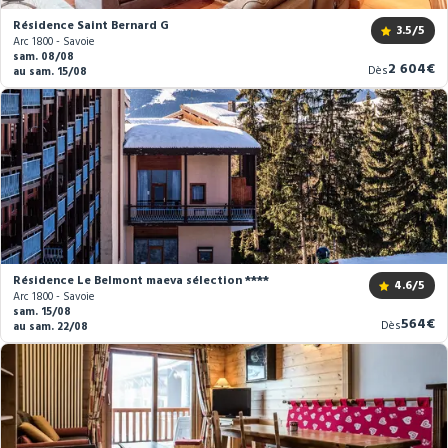
Résidence Saint Bernard G
3.5
/5
Arc 1800 - Savoie
sam. 08/08
Nouveau
2 604€
Dès
au sam. 15/08
prix
Résidence Le Belmont maeva sélection ****
4.6
/5
Arc 1800 - Savoie
sam. 15/08
Nouve
564€
Dès
au sam. 22/08
prix