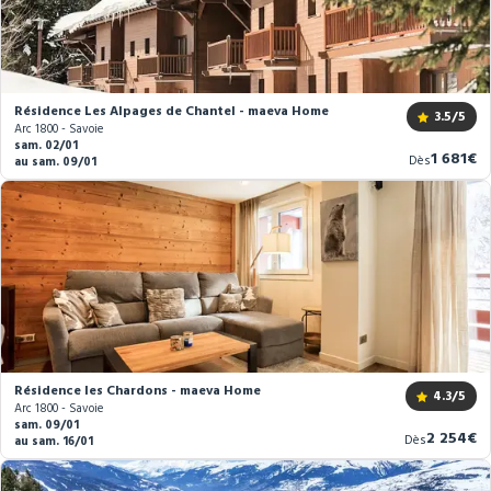
Résidence Les Alpages de Chantel - maeva Home
3.5
/5
Arc 1800 - Savoie
sam. 02/01
Nouvea
1 681€
Dès
au sam. 09/01
prix
Résidence les Chardons - maeva Home
4.3
/5
Arc 1800 - Savoie
sam. 09/01
Nouveau
2 254€
Dès
au sam. 16/01
prix