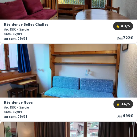
Résidence Belles Challes
4.3
/5
Arc 1800 - Savoie
sam. 02/01
Nouve
722€
Dès
au sam. 09/01
prix
Résidence Nova
3.6
/5
Arc 1800 - Savoie
sam. 02/01
Nouve
499€
Dès
au sam. 09/01
prix