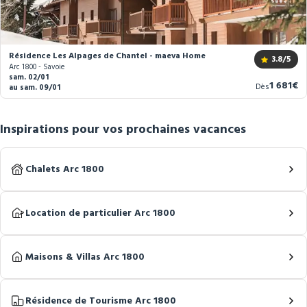
Résidence Les Alpages de Chantel - maeva Home
3.8
/5
Arc 1800 - Savoie
sam. 02/01
Nouvea
1 681€
Dès
au sam. 09/01
prix
Inspirations pour vos prochaines vacances
Chalets Arc 1800
Location de particulier Arc 1800
Maisons & Villas Arc 1800
Résidence de Tourisme Arc 1800