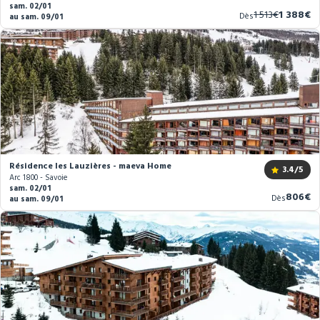
sam. 02/01
Ancien
Nouveau
1 513€
1 388€
Dès
au sam. 09/01
prix
prix
Résidence les Lauzières - maeva Home
3.4
/5
Arc 1800 - Savoie
sam. 02/01
Nouve
806€
Dès
au sam. 09/01
prix