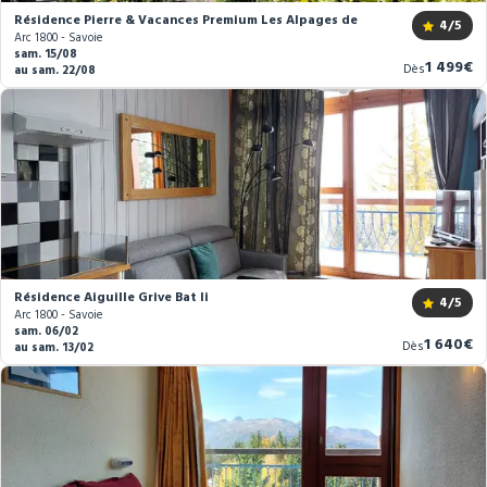
Résidence Pierre & Vacances Premium Les Alpages de Chantel ****
4
/5
Arc 1800 - Savoie
sam. 15/08
Nouvea
1 499€
Dès
au sam. 22/08
prix
Résidence Aiguille Grive Bat Ii
4
/5
Arc 1800 - Savoie
sam. 06/02
Nouveau
1 640€
Dès
au sam. 13/02
prix