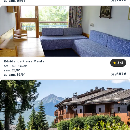
742€
Dès
au sam. 16/01
prix
Résidence Pierra Menta
5
/5
Arc 1800 - Savoie
sam. 23/01
Nouve
687€
Dès
au sam. 30/01
prix