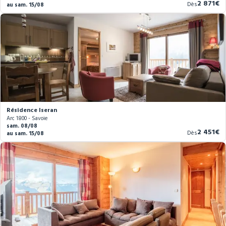
Nouvea
2 871€
Dès
au sam. 15/08
prix
Résidence Iseran
Arc 1800 - Savoie
sam. 08/08
Nouvea
2 451€
Dès
au sam. 15/08
prix