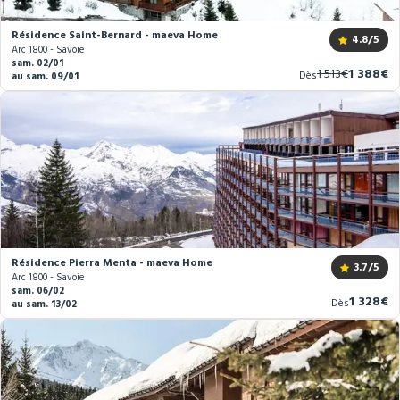
Résidence Saint-Bernard - maeva Home
4.8
/5
Arc 1800 - Savoie
sam. 02/01
Ancien
Nouveau
1 513€
1 388€
Dès
au sam. 09/01
prix
prix
Résidence Pierra Menta - maeva Home
3.7
/5
Arc 1800 - Savoie
sam. 06/02
Nouvea
1 328€
Dès
au sam. 13/02
prix