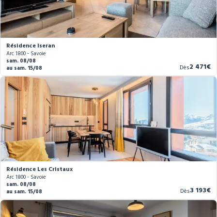
Résidence Iseran
Arc 1800 - Savoie
sam. 08/08
Nouvea
2 471€
Dès
au sam. 15/08
prix
Résidence Les Cristaux
Arc 1800 - Savoie
sam. 08/08
Nouvea
3 193€
Dès
au sam. 15/08
prix