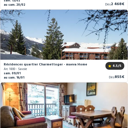
sam. 13/02
Nouveau
2 468€
Dès
au sam. 20/02
prix
Résidences quartier Charmettoger - maeva Home
4.5
/5
Arc 1800 - Savoie
sam. 09/01
Nouve
855€
Dès
au sam. 16/01
prix