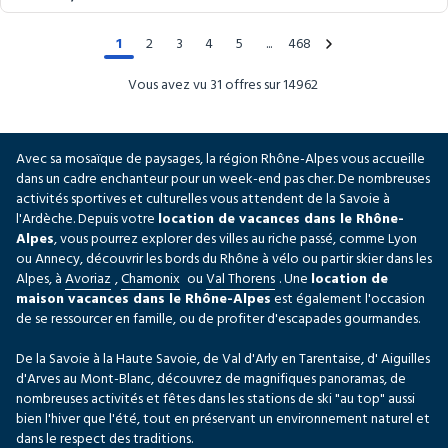
prix
prix
1
2
3
4
5
468
Vous avez vu 31 offres sur 14962
Avec sa mosaïque de paysages, la région Rhône-Alpes vous accueille
dans un cadre enchanteur pour un week-end pas cher. De nombreuses
activités sportives et culturelles vous attendent de la Savoie à
l'Ardèche. Depuis votre
location de vacances dans le Rhône-
Alpes
, vous pourrez explorer des villes au riche passé, comme Lyon
ou Annecy, découvrir les bords du Rhône à vélo ou partir skier dans les
Alpes, à
Avoriaz
,
Chamonix
ou
Val Thorens
. Une
location de
maison vacances dans le Rhône-Alpes
est également l'occasion
de se ressourcer en famille, ou de profiter d'escapades gourmandes.
De la Savoie à la Haute Savoie, de Val d'Arly en Tarentaise, d' Aiguilles
d'Arves au Mont-Blanc, découvrez de magnifiques panoramas, de
nombreuses activités et fêtes dans les stations de ski "au top" aussi
bien l'hiver que l'été, tout en préservant un environnement naturel et
dans le respect des traditions.