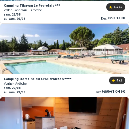
Camping Tikayan Le Peyrolais ***
4.7
/5
Vallon-Pont-d'Arc - Ardèche
sam. 22/08
Ancien
Nouve
399€
339€
Dès
au sam. 29/08
prix
prix
Camping Domaine du Cros d'Auzon ****
4
/5
Vogüé - Ardèche
sam. 22/08
Ancien
Nouveau
1 235€
1 049€
Dès
au sam. 29/08
prix
prix