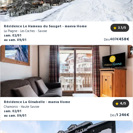
Résidence Le Hameau du Sauget - maeva Home
3.1
/5
La Plagne - Les Coches - Savoie
sam. 02/01
Ancien
Nouve
487€
458€
Dès
au sam. 09/01
prix
prix
Résidence La Ginabelle - maeva Home
4
/5
Chamonix - Haute Savoie
sam. 02/01
Nouvea
1 246€
Dès
au sam. 09/01
prix