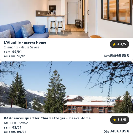
L'Aiguille - maeva Home
4.1
/5
Chamonix - Haute Savoie
sam. 09/01
Ancien
Nouve
952€
885€
Dès
au sam. 16/01
prix
prix
Résidences quartier Charmettoger - maeva Home
3.8
/5
Arc 1800 - Savoie
sam. 02/01
Ancien
Nouve
848€
789€
Dès
au sam. 09/01