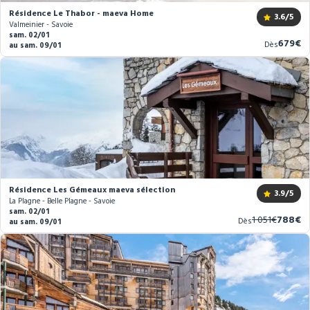
Résidence Le Thabor - maeva Home
3.6
/5
Valmeinier - Savoie
sam. 02/01
Nouve
679€
Dès
au sam. 09/01
prix
Résidence Les Gémeaux maeva sélection
3.9
/5
La Plagne - Belle Plagne - Savoie
sam. 02/01
Ancien
Nouve
1 051€
788€
Dès
au sam. 09/01
prix
prix