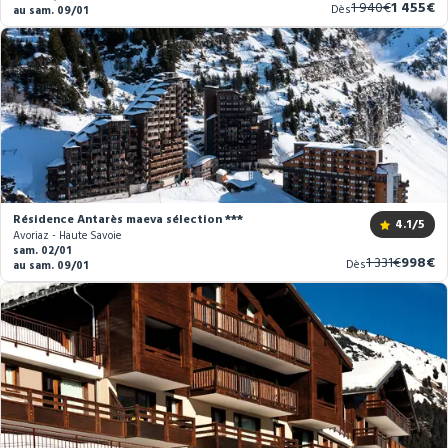
Ancien
Nouvea
1 940€
1 455€
Dès
au sam. 09/01
prix
prix
Résidence Antarès maeva sélection ***
4.1
/5
Avoriaz - Haute Savoie
sam. 02/01
Ancien
Nouve
1 331€
998€
Dès
au sam. 09/01
prix
prix