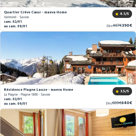
Quartier Crève Cœur - maeva Home
4.1
/5
Valmorel - Savoie
sam. 02/01
Ancien
Nouve
487€
390€
Dès
au sam. 09/01
prix
prix
Résidence Plagne Lauze - maeva Home
3.5
/5
La Plagne - Plagne 1800 - Savoie
sam. 02/01
Ancien
Nouve
688€
640€
Dès
au sam. 09/01
prix
prix