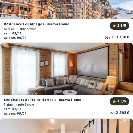
Résidence Les Alpages - maeva Home
2.8
/5
Avoriaz - Haute Savoie
sam. 02/01
Ancien
Nouve
819€
758€
Dès
au sam. 09/01
prix
prix
Les Chalets de Flaine Hameau - maeva Home
4.3
/5
Flaine - Haute Savoie
sam. 02/01
Nouveau
2 593€
Dès
au sam. 09/01
prix