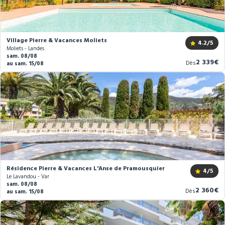
Village Pierre & Vacances Moliets
4.2
/5
Moliets - Landes
sam. 08/08
Nouveau
2 339€
Dès
au sam. 15/08
prix
Résidence Pierre & Vacances L'Anse de Pramousquier
4
/5
Le Lavandou - Var
sam. 08/08
Nouveau
2 360€
Dès
au sam. 15/08
prix