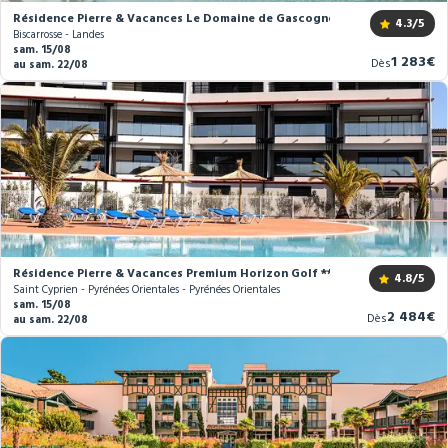
Résidence Pierre & Vacances Le Domaine de Gascogne ***
4.3
/5
Biscarrosse - Landes
sam. 15/08
Nouvea
1 283€
Dès
au sam. 22/08
prix
Résidence Pierre & Vacances Premium Horizon Golf ****
4.8
/5
Saint Cyprien - Pyrénées Orientales - Pyrénées Orientales
sam. 15/08
Nouveau
2 484€
Dès
au sam. 22/08
prix