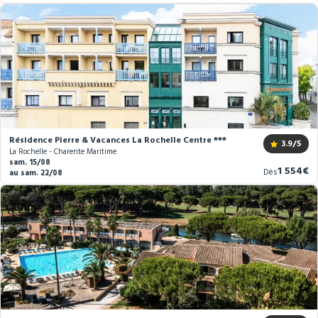
prix
Résidence Pierre & Vacances La Rochelle Centre ***
3.9
/5
La Rochelle - Charente Maritime
sam. 15/08
Nouvea
1 554€
Dès
au sam. 22/08
prix