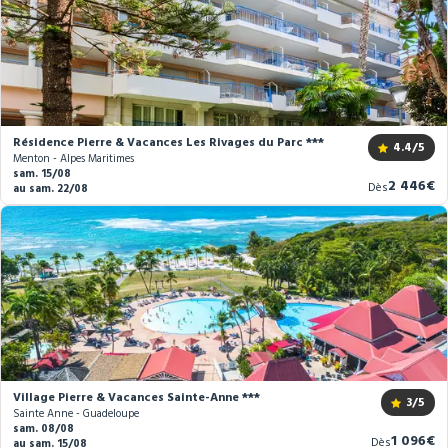
Résidence Pierre & Vacances Les Rivages du Parc ***
4.4
/5
Menton - Alpes Maritimes
sam. 15/08
Nouveau
2 446€
Dès
au sam. 22/08
prix
Village Pierre & Vacances Sainte-Anne ***
3
/5
Sainte Anne - Guadeloupe
sam. 08/08
Nouvea
1 096€
Dès
au sam. 15/08