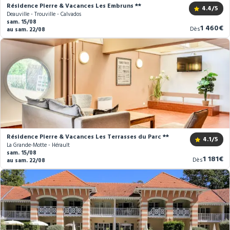
Résidence Pierre & Vacances Les Embruns **
4.4
/5
Deauville - Trouville - Calvados
sam. 15/08
Nouveau
1 460€
Dès
au sam. 22/08
prix
Résidence Pierre & Vacances Les Terrasses du Parc **
4.1
/5
La Grande-Motte - Hérault
sam. 15/08
Nouvea
1 181€
Dès
au sam. 22/08
prix