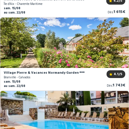
4.2
/5
Île d'Aix - Charente Maritime
sam. 15/08
Nouvea
1 615€
Dès
au sam. 22/08
prix
Village Pierre & Vacances Normandy Garden ***
4.1
/5
Branville - Calvados
sam. 15/08
Nouvea
1 743€
Dès
au sam. 22/08
prix