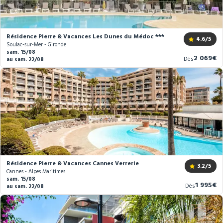
Résidence Pierre & Vacances Les Dunes du Médoc ***
4.6
/5
Soulac-sur-Mer - Gironde
sam. 15/08
Nouveau
2 069€
Dès
au sam. 22/08
prix
Résidence Pierre & Vacances Cannes Verrerie
3.2
/5
Cannes - Alpes Maritimes
sam. 15/08
Nouvea
1 995€
Dès
au sam. 22/08
prix