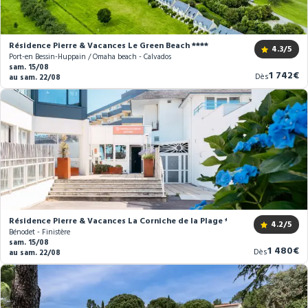
Résidence Pierre & Vacances Le Green Beach ****
4.3
/5
Port-en Bessin-Huppain / Omaha beach - Calvados
sam. 15/08
Nouvea
1 742€
Dès
au sam. 22/08
prix
Résidence Pierre & Vacances La Corniche de la Plage **
4.2
/5
Bénodet - Finistère
sam. 15/08
Nouveau
1 480€
Dès
au sam. 22/08
prix