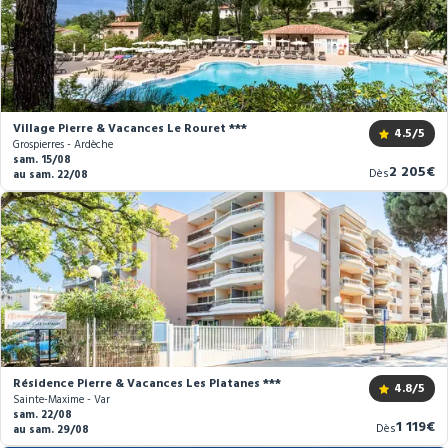
Village Pierre & Vacances Le Rouret ***
4.5
/5
Grospierres - Ardèche
sam. 15/08
Nouveau
2 205€
Dès
au sam. 22/08
prix
Résidence Pierre & Vacances Les Platanes ***
4.8
/5
Sainte-Maxime - Var
sam. 22/08
Nouvea
1 119€
Dès
au sam. 29/08
prix