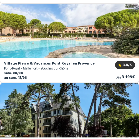
prix
Village Pierre & Vacances Pont Royal en Provence
3.8
/5
Pont-Royal - Mallemort - Bouches du Rhône
sam. 08/08
Nouvea
3 199€
Dès
au sam. 15/08
prix