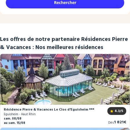
Rechercher
Les offres de notre partenaire Résidences Pierre
& Vacances : Nos meilleures résidences
Résidence Pierre & Vacances Le Clos d'Eguisheim ***
4.3
/5
Eguisheim - Haut Rhin
sam. 08/08
Nouvea
1 821€
Dès
au sam. 15/08
prix