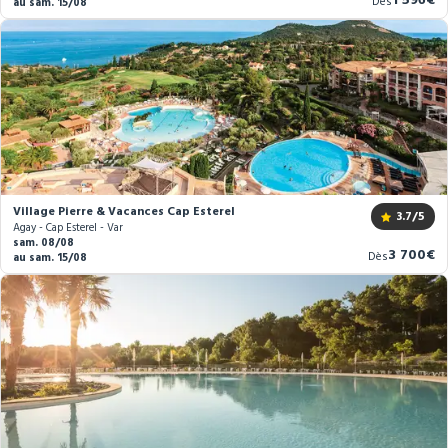
1 596€
Dès
au sam. 15/08
prix
Village Pierre & Vacances Cap Esterel
3.7
/5
Agay - Cap Esterel - Var
sam. 08/08
Nouveau
3 700€
Dès
au sam. 15/08
prix