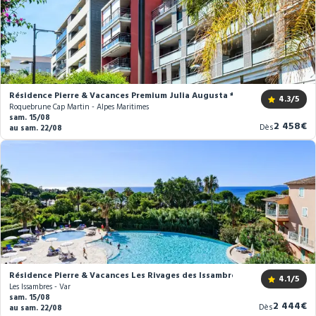
Résidence Pierre & Vacances Premium Julia Augusta ****
4.3
/5
Roquebrune Cap Martin - Alpes Maritimes
sam. 15/08
Nouveau
2 458€
Dès
au sam. 22/08
prix
Résidence Pierre & Vacances Les Rivages des Issambres
4.1
/5
Les Issambres - Var
sam. 15/08
Nouveau
2 444€
Dès
au sam. 22/08