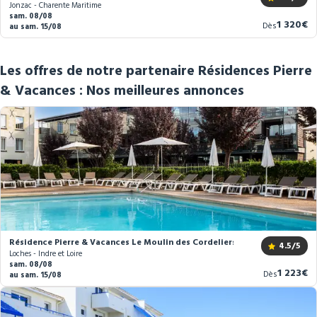
Jonzac - Charente Maritime
sam. 08/08
Nouvea
1 320€
Dès
au sam. 15/08
prix
Les offres de notre partenaire Résidences Pierre
& Vacances : Nos meilleures annonces
Résidence Pierre & Vacances Le Moulin des Cordeliers ***
4.5
/5
Loches - Indre et Loire
sam. 08/08
Nouvea
1 223€
Dès
au sam. 15/08
prix