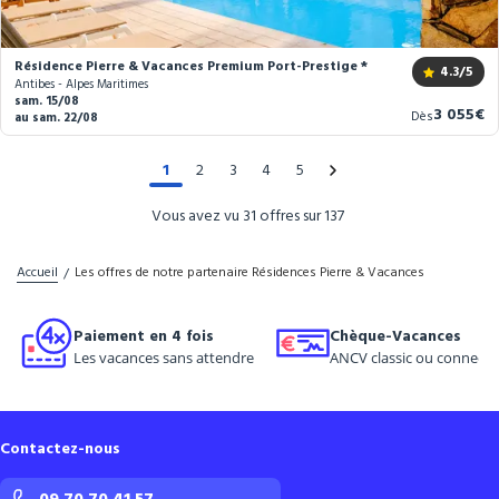
Résidence Pierre & Vacances Premium Port-Prestige ****
4.3
/5
Antibes - Alpes Maritimes
sam. 15/08
Nouveau
3 055€
Dès
au sam. 22/08
prix
1
2
3
4
5
Vous avez vu 31 offres sur 137
Accueil
Les offres de notre partenaire Résidences Pierre & Vacances
Paiement en 4 fois
Chèque-Vacances
Les vacances sans attendre
ANCV classic ou connect
Contactez-nous