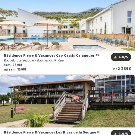
Résidence Pierre & Vacances Cap Cassis Calanques ***
4.4
/5
Roquefort La Bedoule - Bouches du Rhône
sam. 08/08
Nouveau
2 239€
Dès
au sam. 15/08
prix
Résidence Pierre & Vacances Les Rives de la Seugne ***
4.4
/5