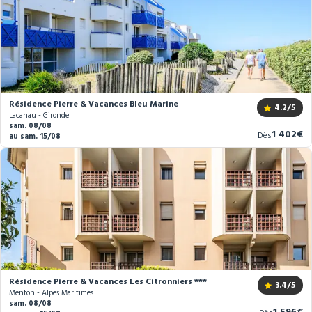
Résidence Pierre & Vacances Bleu Marine
4.2
/5
Lacanau - Gironde
sam. 08/08
Nouveau
1 402€
Dès
au sam. 15/08
prix
Résidence Pierre & Vacances Les Citronniers ***
3.4
/5
Menton - Alpes Maritimes
sam. 08/08
Nouvea