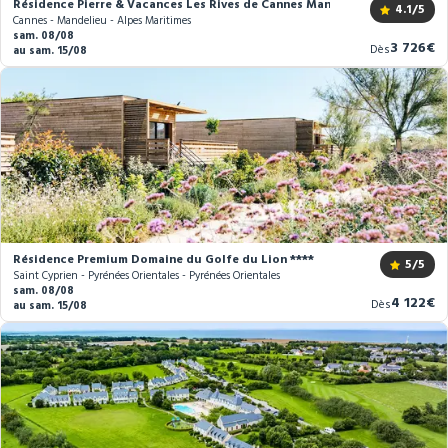
Résidence Pierre & Vacances Les Rives de Cannes Mandelieu ***
4.1
/5
Cannes - Mandelieu - Alpes Maritimes
sam. 08/08
Nouveau
3 726€
Dès
au sam. 15/08
prix
Résidence Premium Domaine du Golfe du Lion ****
5
/5
Saint Cyprien - Pyrénées Orientales - Pyrénées Orientales
sam. 08/08
Nouvea
4 122€
Dès
au sam. 15/08
prix