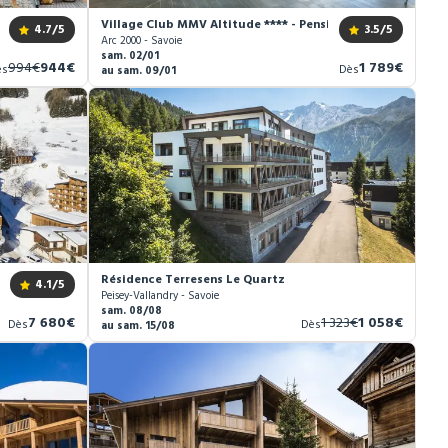
nt-Blanc ****
Village Club MMV Altitude **** - Pension complète
4.7
/5
3.5
/5
Arc 2000 - Savoie
sam. 02/01
Ancien
Nouveau
Nouveau
994€
944€
1 789€
ès
Dès
au sam. 09/01
prix
prix
prix
Résidence Terresens Le Quartz
4.1
/5
Peisey-Vallandry - Savoie
sam. 08/08
Nouveau
Ancien
Nouveau
7 680€
1 323€
1 058€
Dès
Dès
au sam. 15/08
prix
prix
prix