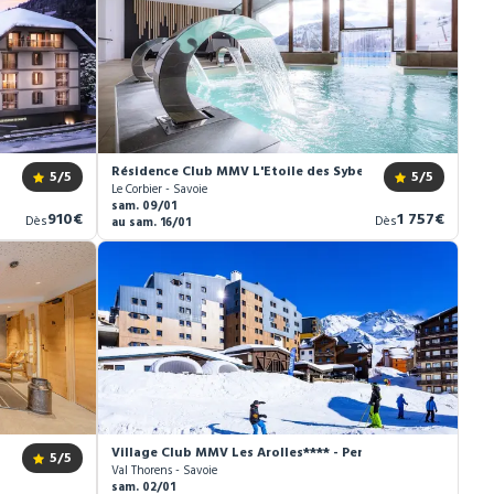
Canopée
Résidence Club MMV L'Etoile des Sybelles ****
5
/5
5
/5
Le Corbier - Savoie
sam. 09/01
Nouveau
Nouveau
910€
1 757€
Dès
Dès
au sam. 16/01
prix
prix
noise
Village Club MMV Les Arolles**** - Pension complète
5
/5
Val Thorens - Savoie
sam. 02/01