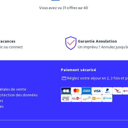
Vous avez vu 31 offres sur 40
acances
Garantie Annulation
ic ou connect
Un imprévu ? Annulez jusqu’à 
Paiement sécurisé
Réglez votre séjour en 2, 3 fois et p
érales de vente
rotection des données
es
es