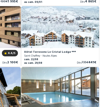
ncien
Nouveau
Nouveau
 100€
1 995€
4 865€
Dès
au sam. 09/01
rix
prix
prix
Cimes ****
Hôtel Terresens Le Cristal Lodge ***
4.4
/5
Saint Chaffrey - Hautes Alpes
sam. 22/08
Nouveau
Ancien
Nouveau
2 100€
735€
441€
Dès
Dès
au sam. 29/08
prix
prix
prix