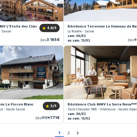
V L'Etoile des Cimes ****
Résidence Terresens Le Hameau de Ba
4.8
/5
- Savoie
La Rosière - Savoie
sam. 06/02
Nouveau
A
3 165€
4
Dès
Dès
au sam. 13/02
prix
pr
ns Le Flocon Blanc
Résidence Club MMV Le Serra Neva***
5
/5
ce - Haute Savoie
Serre Chevalier 1400 - Villeneuve - Hautes Alpes
sam. 06/02
Ancien
Nouveau
812€
771€
Dès
au sam. 13/02
prix
prix
1
2