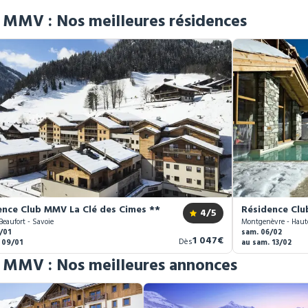
s MMV : Nos meilleures résidences
ence Club MMV La Clé des Cimes ****
Résidence Clu
4
/5
Beaufort - Savoie
Montgenèvre - Haut
/01
sam. 06/02
Nouveau
1 047€
Dès
 09/01
au sam. 13/02
prix
s MMV : Nos meilleures annonces