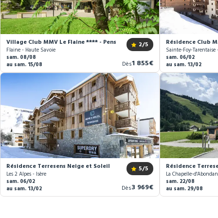
Village Club MMV Le Flaine **** - Pension complète
Résidence Club MM
2
/5
Flaine - Haute Savoie
Sainte-Foy-Tarentaise 
sam. 08/08
sam. 06/02
Nouveau
1 855€
Dès
au sam. 15/08
au sam. 13/02
prix
Résidence Terresens Neige et Soleil
Résidence Terrese
5
/5
Les 2 Alpes - Isère
La Chapelle-d'Abondan
sam. 06/02
sam. 22/08
Nouveau
3 969€
Dès
au sam. 13/02
au sam. 29/08
prix