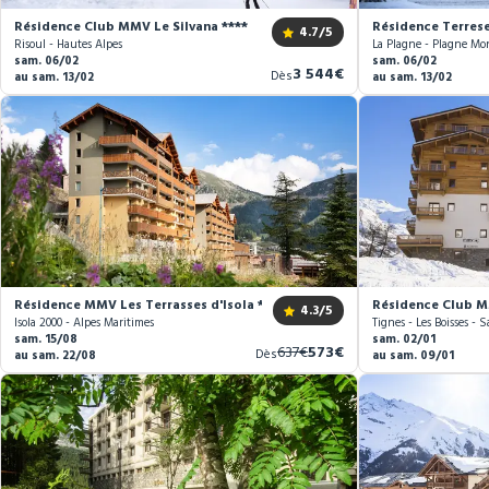
Résidence Club MMV Le Silvana ****
Résidence Terres
4.7
/5
Risoul - Hautes Alpes
La Plagne - Plagne Mon
sam. 06/02
sam. 06/02
Nouveau
3 544€
Dès
au sam. 13/02
au sam. 13/02
prix
Résidence MMV Les Terrasses d'Isola ***
Résidence Club MM
4.3
/5
Isola 2000 - Alpes Maritimes
Tignes - Les Boisses - S
sam. 15/08
sam. 02/01
Ancien
Nouveau
637€
573€
Dès
au sam. 22/08
au sam. 09/01
prix
prix