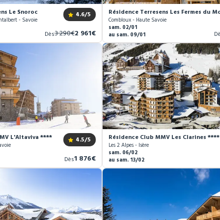
ens Le Snoroc
Résidence Terresens Les Fermes du Mo
4.6
/5
talbert - Savoie
Combloux - Haute Savoie
sam. 02/01
Ancien
Nouveau
3 290€
2 961€
Dès
D
au sam. 09/01
prix
prix
V L'Altaviva ****
Résidence Club MMV Les Clarines ****
4.5
/5
avoie
Les 2 Alpes - Isère
sam. 06/02
Nouveau
1 876€
Dès
au sam. 13/02
prix