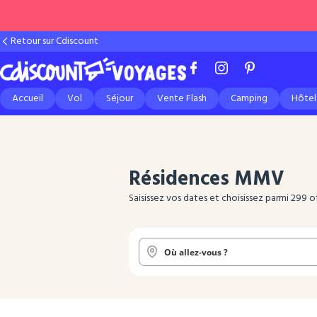
Retour sur Cdiscount
Accueil
Vol
Séjour
Vente Flash
Camping
Hôtel
Résidences MMV
Saisissez vos dates et choisissez parmi 299