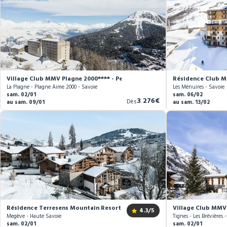
Village Club MMV Plagne 2000**** - Pension complète
Résidence Club M
La Plagne - Plagne Aime 2000 - Savoie
Les Ménuires - Savoie
sam. 02/01
sam. 06/02
Nouveau
3 276€
Dès
au sam. 09/01
au sam. 13/02
prix
Résidence Terresens Mountain Resort L'Eclat des Veriaz
Village Club MMV 
4.3
/5
Megève - Haute Savoie
Tignes - Les Brévières 
sam. 02/01
sam. 02/01