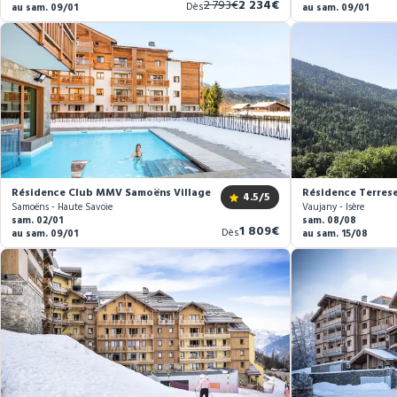
Ancien
Nouveau
2 793€
2 234€
Dès
au sam. 09/01
au sam. 09/01
prix
prix
Résidence Club MMV Samoëns Village ****
Résidence Terrese
4.5
/5
Samoëns - Haute Savoie
Vaujany - Isère
sam. 02/01
sam. 08/08
Nouveau
1 809€
Dès
au sam. 09/01
au sam. 15/08
prix