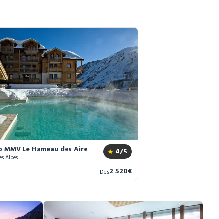
b MMV Le Hameau des Airelles ****
4
/5
es Alpes
Nouveau
2 520€
Dès
prix