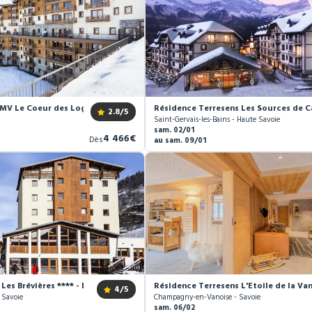
MV Le Coeur des Loges ****
Résidence Terresens Les Sources de 
2.8
/5
Saint-Gervais-les-Bains - Haute Savoie
sam. 02/01
Nouveau
4 466€
Dès
au sam. 09/01
prix
Les Brévières **** - Pension complète
Résidence Terresens L'Etoile de la Va
4
/5
- Savoie
Champagny-en-Vanoise - Savoie
sam. 06/02