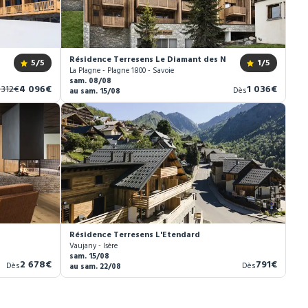
rthélémy
Résidence Terresens Le Diamant des Neiges
5
/5
1
/5
La Plagne - Plagne 1800 - Savoie
sam. 08/08
ncien
Nouveau
Nouveau
 312€
4 096€
1 036€
Dès
au sam. 15/08
ix
prix
prix
*
Résidence Terresens L'Etendard
Vaujany - Isère
sam. 15/08
Nouveau
Nouveau
2 678€
791€
Dès
Dès
au sam. 22/08
prix
prix