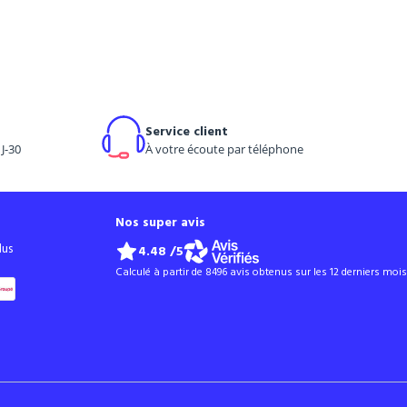
Service client
J-30
À votre écoute par téléphone
Nos super avis
lus
4.48
/5
Calculé à partir de 8496 avis obtenus sur les 12 derniers mois