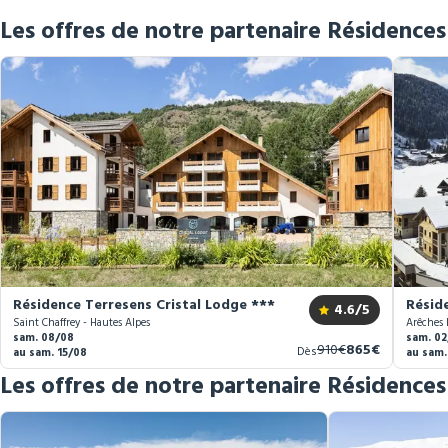
Les offres de notre partenaire Résidence
Résidence Terresens Cristal Lodge ***
Résid
4.6
/5
Saint Chaffrey - Hautes Alpes
Arêches 
sam. 08/08
sam. 02
Ancien
Nouveau
910€
865€
Dès
au sam. 15/08
au sam.
prix
prix
Les offres de notre partenaire Résidence