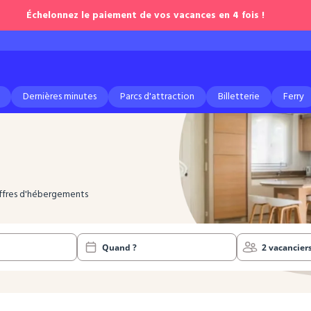
Échelonnez le paiement de vos vacances en 4 fois !
Dernières minutes
Parcs d'attraction
Billetterie
Ferry
 offres d'hébergements
Quand ?
2 vacancier