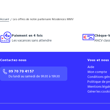
Accueil
Les offres de notre partenaire Résidences MMV
Paiement en 4 fois
Chèque-V
Les vacances sans attendre
ANCV class
Contactez-nous
Vous et nous
Aide
09 70 70 41 57
Mon compte
Du lundi au samedi de 9h30 à 19h30
Conditions gén
Politique de p
Mentions légal
Gérer les cooki